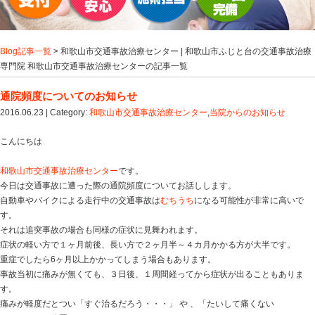
Blog記事一覧
> 和歌山市交通事故治療センター | 和歌
専門院 和歌山市交通事故治療センターの記事一覧
通院頻度についてのお知らせ
2016.06.23 | Category:
和歌山市交通事故治療センター
,